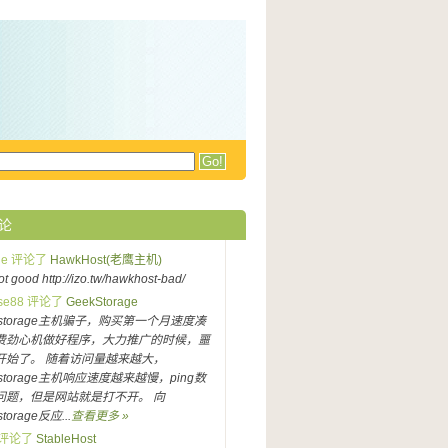
论
ple 评论了
HawkHost(老鹰主机)
 not good http://izo.tw/hawkhost-bad/
ase88 评论了
GeekStorage
kstorage主机骗子，购买第一个月速度凑
费劲心机做好程序，大力推广的时候，噩
开始了。 随着访问量越来越大，
kstorage主机响应速度越来越慢，ping数
问题，但是网站就是打不开。 向
storage反应...
查看更多 »
a 评论了
StableHost