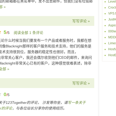
站的邮箱都在黑名单中，发不出去邮件，但我们没有垃圾邮
Level
 »
Croc
VPS.
JustH
写写评论 »
Aspir
5
000w
/
5
阅读全部 1 条评论
MDDH
无论什么时候当我们要发布一个产品或者服务时，我都在想
Lime
像Blacknight那样的客户服务和技术支持，他们的服务是
Host
技术支持很到位，服务器的稳定性也很好。而且，
Host
ight也非常关心客户，我还会偶尔收到他们CEO的邮件，来询问
lacknight非常关心已有的客户，这种感觉很难表述，除非
全部 »
写写评论 »
0
/
5
于123Together的评论， 沙发等你坐，请
写一条关于
her的评论
，与各位站长分享你的使用经历。