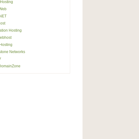
Hosting
Web
NET
ost
ation Hosting
ebhost
osting
stone Networks
V
DomainZone