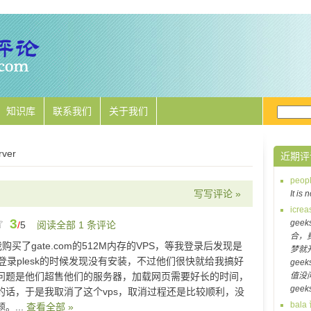
知识库
联系我们
关于我们
rver
近期评
peo
写写评论 »
It is
icre
3
gee
/
5
阅读全部 1 条评论
合，
我购买了gate.com的512M内存的VPS，等我登录后发现是
梦就
登录plesk的时候发现没有安装，不过他们很快就给我搞好
gee
问题是他们超售他们的服务器，加载网页需要好长的时间，
值没
geek
的话，于是我取消了这个vps，取消过程还是比较顺利，没
bal
。...
查看全部 »