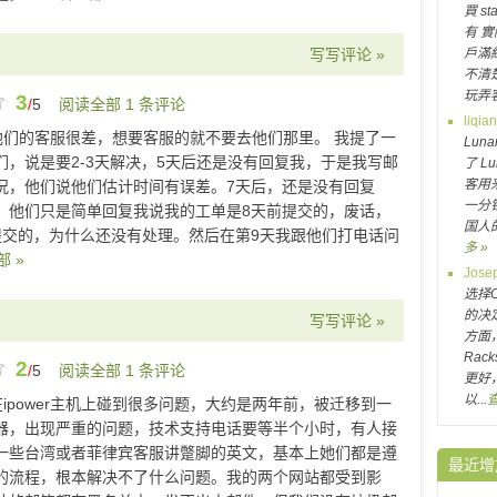
買 s
有 
写写评论 »
戶滿線
不清
玩弄客
3
/
5
阅读全部 1 条评论
liqi
他们的客服很差，想要客服的就不要去他们那里。 我提了一
Lun
们，说是要2-3天解决，5天后还是没有回复我，于是我写邮
了 L
客用
况，他们说他们估计时间有误差。7天后，还是没有回复
一分钱
，他们只是简单回复我说我的工单是8天前提交的，废话，
国人的
提交的，为什么还没有处理。然后在第9天我跟他们打电话问
多 »
 »
Jos
选择
的决
写写评论 »
方面
Rac
2
/
5
阅读全部 1 条评论
更好
以...
在ipower主机上碰到很多问题，大约是两年前，被迁移到一
器，出现严重的问题，技术支持电话要等半个小时，有人接
一些台湾或者菲律宾客服讲蹩脚的英文，基本上她们都是遵
最近增
的流程，根本解决不了什么问题。我的两个网站都受到影