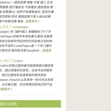
tablehost 一週就退費 頻寬 不錯 週六 日沒
實際服務 我打電話去 不接電話 還故意說 客
 如果買ssl, 他們不負責裝設好, 甚至於講
楚怎麼辦 而且 還假造客戶登入後台記錄
戶的程式碼 事後...
查看更多 »
ang 评论了
Lunarpages
arpages 专门骗中国人 邮箱被封了4个月
unarPages的邮件系统有重大漏洞 会被黑
来发垃圾邮件然后你的空间会被立刻封掉
也不退的 LunarPages是一个专门骗中
黑空间 我的账号是 baoyiku0 ...
查看更
eph 评论了
Codero
Codero的独立服务器可能是我做过最容易
定，通过调查研究发现，在技术支持服务
，他们比那些知名度很高的提供商如
kspace, Amazon以及其他一些大的主机商
，从价格方面，你也很难抗拒他们的产品
查看更多 »
加的主机商