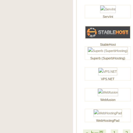
ServInt
StableHost
Superb (SuperbHosting)
VPS.NET
Webfusion
WebHostingPad